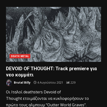
DEATH METAL
DEVOID OF THOUGHT: Track premiere για
νεο κομμάτι
Brutal Billy
4 Αυγούστου 2021
229
Oι Ιταλοί deathsters Devoid of
Thought ετοιμάζονται να κυκλοφορήσουν το
πρώτο τους αλμπουμ “Outter World Graves“.