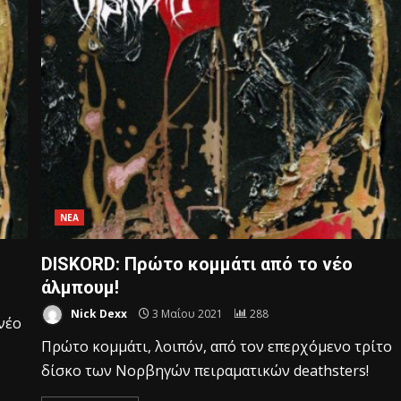
ΝΕΑ
DISKORD: Πρώτο κομμάτι από το νέο
άλμπουμ!
Nick Dexx
3 Μαΐου 2021
288
νέο
Πρώτο κομμάτι, λοιπόν, από τον επερχόμενο τρίτο
δίσκο των Νορβηγών πειραματικών deathsters!