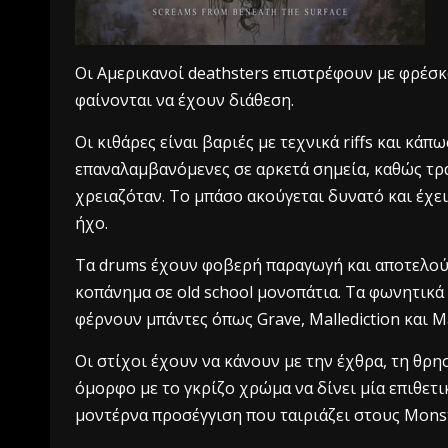
Οι Αμερικανοί deathsters επιστρέφουν με φρέσκο
φαίνονται να έχουν διάθεση.
Οι κιθάρες είναι βαριές με τεχνικά riffs και κά
επαναλαμβανόμενες σε αρκετά σημεία, καθώς τρ
χρειαζόταν. Το μπάσο ακούγεται δυνατό και έχει
ήχο.
Τα drums έχουν φοβερή παραγωγή και αποτελούν
κοπάνημα σε old school μονοπάτια. Τα φωνητικά 
φέρνουν μπάντες όπως Grave, Mallediction και Ma
Οι στίχοι έχουν να κάνουν με την έχθρα, τη θρησ
όμορφο με το γκρίζο χρώμα να δίνει μία επιθετικ
μοντέρνα προσέγγιση που ταιριάζει στους Monst