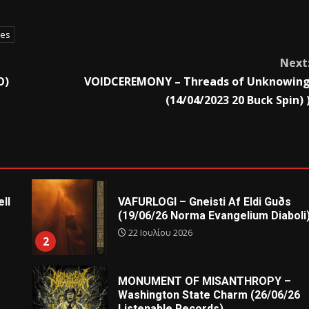
nes
Next
O)
VOIDCEREMONY – Threads of Unknowin
(14/04/2023 20 Buck Spin) 
ll
VAFURLOGI – Gneisti Af Eldi Guðs
(19/06/26 Norma Evangelium Diaboli
22 Ιουλίου 2026
2
MONUMENT OF MISANTHROPY –
Washington State Charm (26/06/26
Listenable Records)