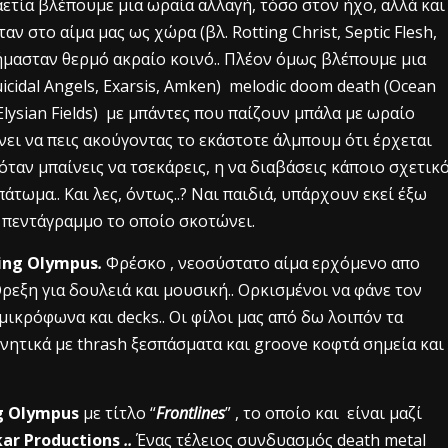
αετία βλέπουμε μια ωραία αλλαγή, τόσο στον ήχο, αλλά και
αν στο αίμα μας ως χώρα (βλ. Rotting Christ, Septic Flesh,
α ήμασταν θερμό ακραίο κοινό.. Πλέον όμως βλέπουμε μια
uicidal Angels, Exarsis, Αmken) melodic doom death (Ocean
e Elysian Fields) με μπάντες που παίζουν μπάλα με ωραίο
νει να πεις ακούγοντας το εκάστοτε άλμπουμ ότι έρχεται
όταν μπαίνεις να τσεκάρεις, η να διαβάσεις κάποιο σχετικ
άτωμα.. Και λες, όντως..? Ναι παιδιά, υπάρχουν εκεί έξω
 πεντάγραμμο το οποίο σκοτώνει.
ing Οlympus
.
Φρέσκο , νεοσύστατο αίμα ερχόμενο απο
Όρεξη για δουλειά και μουσική.. Ορκισμένοι να φάνε τον
μικρόφωνα και decks.. Οι φίλοι μας από δω λοιπόν τα
ητικά με thrash ξεσπάσματα και groove κοφτά σημεία και
g Olympus
με τίτλο “
Frontlines
” , το οποίο και είναι μαζί
ar Productions
..
Ένας τέλειος συνδυασμός death metal