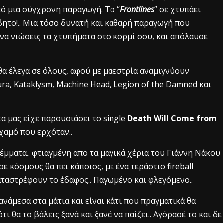
από μια σύγχρονη παραγωγή. Το “
Frontlines
” σε χτυπάει
ητο!.. Μια τόσο δυνατή και καθαρή παραγωγή που
α να νιώσεις τα χτυπήματα στο κορμί σου, και απόλαυσε
θα έλεγα σε όλους, αφού με μαεστρία αναμιγνύουν
ra, Κataklysm, Machine Head, Legion of the Damned και
τα μας είχε παρουσιάσει το single
Death Will Come from
 χαμό που ερχόταν..
έμματα.. φτιαγμένη απο τα μαγικά χέρια του Γιάννη Νάκου
ε κόσμους θα πει κάποιος, με ένα τεράστιο fireball
αταστρέφουν το έδαφος.. Παγωμένο και φλεγόμενο..
ανάμεσα στα μάτια και είναι κάτι που πραγματικά θα
ι θα το βάλεις ξανά και ξανά να παίζει.. Αγόρασέ το και δε