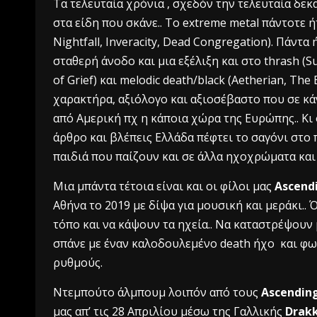
Τα τελευταία χρόνια , σχεδόν την τελευταία δεκ
στα είδη που σκάνε.. Το extreme metal πάντοτε ήτ
Nightfall, Inveracity, Dead Congregation). Πάντ
σταθερή άνοδο και μια εξέλιξη και στο thrash (S
of Grief) και melodic death/black (Aetherian, Th
χαρακτήρα, αξιόλογο και αξιοσέβαστο που σε κά
από Αμερική πχ η κάποια χώρα της Ευρώπης.. Κι 
άρθρο και βλέπεις Ελλάδα πέφτει το σαγόνι στο π
παιδιά που παίζουν και σε άλλα ηχοχρώματα και
Μια μπάντα τέτοια είναι και οι φίλοι μας
Αscend
Αθήνα το 2019 με δίψα για μουσική και μεράκι.. 
τόπο και να κάψουν τα ηχεία.. Να καταστρέψουν 
σπάνε με έναν καλοδουλεμένο death ήχο και φων
ρυθμούς.
Ντεμπούτο άλμπουμ λοιπόν από τους
Ascendin
μας απ’ τις 28 Απριλίου μέσω της Γαλλικής
Drakk