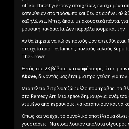
riff και thrashy/groovy στοιχείων, ενισχυμένα 
κατευθείαν στο πρόσωπο και δεν σε αφήνει αλώβ
καθηλώνει.. Μπες, άκου, με ακουστικά πάντα, γι
μουσική πανδαισία. Δεν παραβλέπουμε και την
Aν θα έπρεπε να πώ σε ποιούς φαν απευθύνεται, 
στοιχεία απο Testament, παλιούς καλούς Sepultu
Τhe Crown.
Εντός του 23 βέβαια, να αναφέρουμε, ότι η μπάν
Above
, δίνοντάς μας έτσι μια προ-γεύση για τον
Μια τέλεια βιτρίνα/εξώφυλλο που τραβάει τα βλ
στο Remedy Art. Μια space δημιουργία, ανάμεσα σ
ντυμένο απο κεραυνούς, να καταπίνουν και να κ
Όπως και να έχει το συνολικό αποτέλεσμα δίνει 
γουστάρεις.. Να είσαι λοιπόν απόλυτα σίγουρος ότ