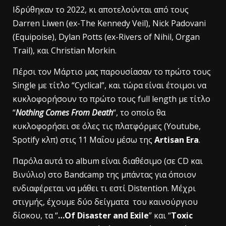
Iδρύθηκαν το 2022, κι αποτελούνται από τους
Darren Liwen (ex-The Kennedy Veil), Nick Padovani
(Equipoise), Dylan Potts (ex-Rivers of Nihil, Organ
Trail), και Christian Morkin.
Πέρσι τον Μάρτιο μας παρουσίασαν το πρώτο τους
Single με τίτλο “Cyclical”, και τώρα είναι έτοιμοι να
κυκλοφορήσουν το πρώτο τους full length με τίτλο
“
Nothing Comes From Death
“, το οποίο θα
κυκλοφορήσει σε όλες τις πλατφόρμες (Youtube,
Spotify κλπ) στις 11 Μαΐου μέσω της
Artisan Era
.
Παρόλα αυτά το album είναι διαθέσιμο (σε CD και
Βινύλιο) στο Bandcamp της μπάντας για όποιον
ενδιαφέρεται να μάθει τι εστί Distention. Μέ
χρι
στιγμής, έχουμε δύο δείγματα του καινούργιου
δίσκου, τα “
…Of Disaster and Exile
” και “
Toxic