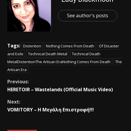
See author's posts
Tags:
Distention
Nothing Comes From Death
Of Disaster
and Exile
Technical Death Metal
Technical Death
MetalDistentionThe Artisan EraNothing Comes From Death
The
Artisan Era
Previous:
HERETOIR – Wastelands (Official Music Video)
Next:
VOMITORY – H Mεγάλη Επιστροφή!!!