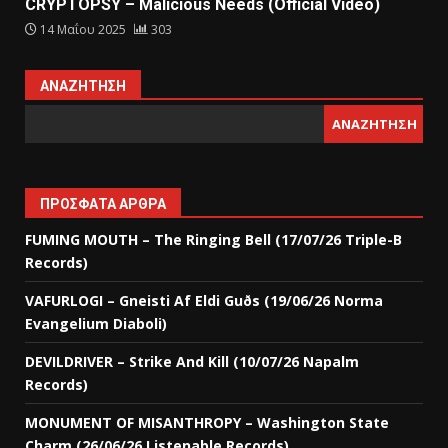
CRYPTOPSY – Malicious Needs (Official Video)
14 Μαΐου 2025
303
ΑΝΑΖΉΤΗΣΗ
ΑΝΑΖΉΤΗΣΗ
ΠΡΌΣΦΑΤΑ ΆΡΘΡΑ
FUMING MOUTH – The Ringing Bell (17/07/26 Triple-B
Records)
VAFURLOGI – Gneisti Af Eldi Guðs (19/06/26 Norma
Evangelium Diaboli)
DEVILDRIVER – Strike And Kill (10/07/26 Napalm
Records)
MONUMENT OF MISANTHROPY – Washington State
Charm (26/06/26 Listenable Records)