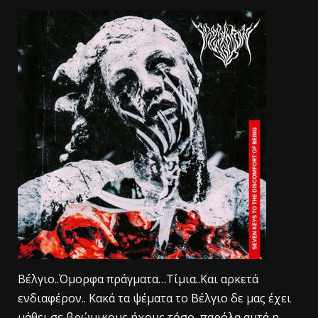
Βέλγιο..Όμορφα πράγματα…Τίμια..Και αρκετά
ενδιαφέρον.. Κακά τα ψέματα το Βέλγιο δε μας έχει
μάθει σε βρώμικους ήχους τόσο, παρόλα αυτά η