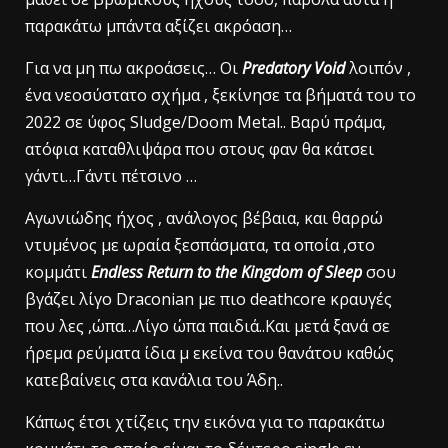
παρακάτω μπάντα αξίζει ακρόαση…
Για να μη πω ακροάσεις… Οι
Predatory Void
λοιπόν ,
ένα νεοσύστατο σχήμα , ξεκίνησε τα βήματά του το
2022 σε ύφος Sludge/Doom Metal.. Βαρύ πράμα,
ατόφια καταθλιψάρα που στους φαν θα κάτσει
γάντι…Γάντι πέτσινο …
Αγωνιώδης ήχος , ανάλογος βέβαια, και θαρρώ
ντυμένος με ωραία ξεσπάσματα, τα οποία ,στο
κομμάτι
Endless Return to the Kingdom of Sleep
σου
βγάζει λίγο Draconian με πιο deathcore κραυγές
που λες ,ώπα…Λίγο ώπα παιδιά..Και μετά ξανά σε
ήρεμα ρεύματα ίδια μ εκείνα του θανάτου καθώς
κατεβαίνεις στα κανάλια του Άδη..
Κάπως έτσι χτίζεις την εικόνα για το παρακάτω