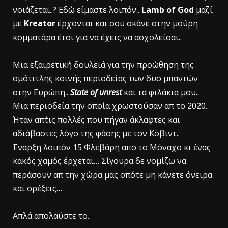
νοιάζεται..? Εδώ είμαστε λοιπόν..
Lamb of God
μαζί
με
Kreator
έρχονται και σου σκάνε στην μούρη
κομματάρα έτσι για να έχεις να ασχολείσαι..
Μια εξαιρετική δουλειά για την προώθηση της
ομότιτλης κοινής περιοδείας των δυο μπαντών
στην Ευρώπη..
State of unrest
και τα φιλάκια μου..
Μια περιοδεία την οποία χρωστούσαν απ το 2020..
Ήταν απ΄τις πολλές που πήγαν άκλαφτες και
αδιάβαστες λόγο της φάσης με τον Κόβιντ..
Έναρξη λοιπόν 15 Φλεβάρη απο το Μόναχο κι ένας
κακός χαμός έρχεται… Σίγουρα δε νομίζω να
περάσουν απ την χώρα μας οπότε μη κάνετε όνειρα
και ορέξεις…
Απλά απολαύστε το..