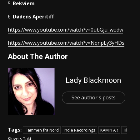
5.
Rekviem
6.
Dødens Aperitiff
https://www.youtube.com/watch?v=0ubGju_wodw
https://www.youtube.com/watch?v=NqnpLy3yHDs
About The Author
Lady Blackmoon
See author's posts
Tags:
Flammen fra Nord
Indie Recordings
KAMPFAR
Til
Klovers Takt