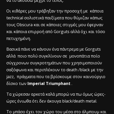
να το ακούσω μέχρι το τέλος.
Οι κιθάρες μου τράβηξαν την προσοχή με κάποια
technical σολιστικά παιξίματα που θύμιζαν κάπως
τους Οbscura και σε κάποιες στιγμές μου έφερναν
και κάποια επιρροή από Gorguts αλλά όχι και τόσο
πετυχημένη.
Βασικά πάνε να κάνουν ένα πάντρεμα με Gorguts
αλλά ποιο πολύ συγκλίνουν σε μονοπάτια ποίο
σύγχρονων συγκροτημάτων που χρησιμοποιούν
σαξόφωνα και περιπλέκουν το death /black με την
jazz, πράγματα που τα βρίσκουμε στον καινούργιο
δίσκο των
Imperial Triumphant
.
Τα χώρεσαν αρκετά καλά μπορώ να πω όμως ώρες-
ώρες ένιωθα ότι δεν άκουγα black/death metal.
Tο μπάσο έχει τον χώρο του μέσα στο άλμπουμ και