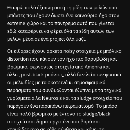
Θεωρώ πολύ έξυπνη αυτή τη μίξη των μελών από
μπάντες που έχουν δώσει ένα καινούριο ήχο στον
extreme χώρο και το πάντρεμα αυτό που γίνεται
εδώ καταφέρνει να φέρει όλα τα είδη αυτών των
μελών μέσα σε ένα project όλα μαζί.
Οι κιθάρες έχουν αρκετά noisy στοιχεία με μπόλικο
distortion που κάνουν τον ήχο πιο θορυβώδη και
βρώμικο, φέρνοντας στοιχεία από Amenra και
άλλες post-black μπάντες, αλλά δεν λείπουν φυσικά
οι μελωδίες με τα σκοτεινά κι ατμοσφαιρικά
περάσματα που συνδυάζονται έξυπνα με τα τεχνικά
γυρίσματα α λα Neurosis και τα sludge στοιχεία που
παράγουν ένα παραπάνω πειραματισμό. Το μπάσο
είναι πολύ βρώμικο με έντονο το sludge/black
στοιχείο και δημιουργεί ένα πιο βαρύ και
κτηνώδες ήχο σε κάθε σύνθεση και κάνει τη