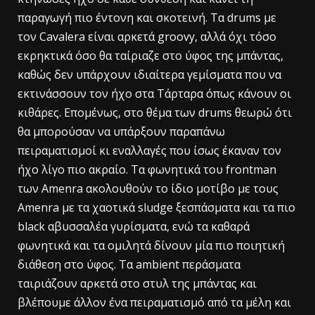
παραγωγή πιο έντονη και σκοτεινή. Τα drums με
τον Cavalera είναι αρκετά groovy, αλλά όχι τόσο
εκρηκτικά όσο θα ταίριαζε στο ύφος της μπάντας,
καθώς δεν υπάρχουν ιδιαίτερα γεμίσματα που να
εκτινάσσουν τον ήχο στα Τάρταρα όπως κάνουν οι
κιθάρες. Επομένως, στο θέμα των drums θεωρώ ότι
θα μπορούσαν να υπάρξουν παραπάνω
πειραματισμοί κι εναλλαγές που ίσως έκαναν τον
ήχο λίγο πιο ακραίο. Τα φωνητικά του frontman
των Amenra ακολουθούν το ίδιο μοτίβο με τους
Amenra με τα χαοτικά sludge ξεσπάσματα και τα πιο
black αβυσσαλέα γυρίσματα, ενώ τα καθαρά
φωνητικά και τα ομιλητά δίνουν μία πιο ποιητική
διάθεση στο ύφος. Τα ambient περάσματα
ταιριάζουν αρκετά στο στυλ της μπάντας και
βλέπουμε άλλον ένα πειραματισμό από τα μέλη και