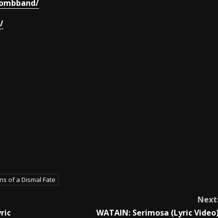
tombband/
/
ns of a Dismal Fate
Next
ric
WATAIN: Serimosa (Lyric Video