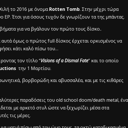
 Χιλή το 2016 με όνομα
Rotten Tomb
. Στην μέχρι τώρα
υο EP.
Έτσι για όσους τυχόν δε γνωρίζουν τα της μπάντας.
βήματα για να βγάλουν τον πρώτο τους δίσκο..
αυτά όμως ο πρώτος full δίσκος έρχεται ορκισμένος να
αφήσει κάτι καλό πίσω του…
ροντας τον τίτλο “
Visions of a Dismal Fate
” και το οποίο
ductions
την 1 Μαρτίου.
φωνητικά, βορβορώδη και αβυσσαλέα, και με τις κιθάρες
αλύτερες παραδόσεις του old school doom/death metal, ένα
δεται με αρκετό στυλ ώστε να ξεχωρίζει μέσα στα
τές τις μέρες.
 μια ματιά πίσω από τον ώμο τους, τα οκτώ καταδικασμένα