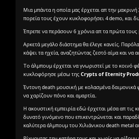
Μια μπάντα η οποία μας έρχεται απ την μακρινή
πορεία τους έχουν κυκλοφορήσει 4 demo, και δ
Έπρεπε να περάσουν 6 χρόνια απ τα πρώτα τους 
Αρκετά μεγάλο διάστημα θα έλεγε κανείς.
Παρόλα 
κάψει τα ηχεία, αναζητώντας ζεστό αίμα και να 
To άλμπουμ έρχεται να γνωριστεί με το κοινό φέ
κυκλοφόρησε μέσω της
Crypts of Eternity Pro
Έντονη death μουσική με κολασμένα δαιμονικά 
να χαρίζουν πόνο και αμαρτία..
Η ακουστική εμπειρία εδώ έρχεται μέσα απ τις κ
δυνατό γινόμενο που επικεντρώνεται και παραδί
καλύτερα άλμπουμ του Χιλιάνικου death metal αυ
Ρίχνοντας την κατάρα τους και χωρίς να ρίξουν