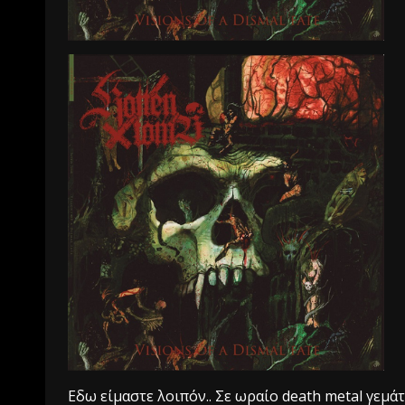
Eδω είμαστε λοιπόν..
Σε ωραίο death metal γεμάτ