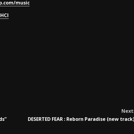
p.com/music
3HCI
Next
ds”
DESERTED FEAR : Reborn Paradise (new track