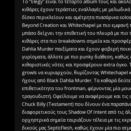
Το “Elegy” είναι το τέταρτο album τους και ακολο
κιθάρες έχουν τεράστιες εναλλαγές με μελωδικά σ
δίσκο περικλείουν και αμέτρητα πιασάρικα solos
Beyond Creation και Whitechapel με πιο εμφανή 
μπάσο δείχνει την επιθετική του πλευρά με πιο 
κιθάρες στα πιο breakdowns σημεία και προσφέρ
Dahlia Murder παιξίματα και έχουν φοβερή ποικι
γυρίσματα, άλλοτε με πιο punky διάθεση, καθώς 
κιθαριστικές νότες και προσφέρουν extra όγκο. 
growls να κυριαρχούν, θυμίζοντας Whitechapel 
ήχους από Black Dahlia Murder. Τα καθαρά δεύτ
επιθετικότητα του frontman, φέρνοντας μία μουσ
τραγουδιστή. Οφείλουμε να αναφέρουμε και τις 
Chuck Billy (Testament) που δίνουν ένα παραπάν
διαφορετικούς τους Shadow Of Intent από τις άλ
ορχηστρικά σημεία ταιριάζουν τέλεια με τις εκρ
δικούς μας SepticFlesh, καθώς έχουν μία πιο ατ