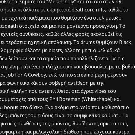
υθεί τα βήματα του “Melancholy” και το ίδιο στυλ. Οι
ημεία κι άλλοτε με εκρηκτικά deathcore riffs, καθώς το
 με τεχνικά παιξίματα που θυμίζουν ένα στυλ μεταξύ
τα death στοιχεία και μια πιο μοντέρνα προσέγγιση. Το
τεχνικές συνθέσεις, καθώς άλλες φορές ακολουθεί τις
ει τεράστια ηχητική απόλαυση. Τα drums θυμίζουν Black
λομορφία άλλοτε με blasts, άλλοτε με πιο μελωδικά
δεν λείπουν και τα σημεία που παραλληλίζονται με τις
Τα φωνητικά είναι απλά χαοτικά και αβυσσαλέα με τα βαθιά
και Job For A Cowboy, ενώ τα πιο screamo μέρη φέρνουν
ερα φωνητικά κάνουν φοβερή αντίθεση με την
ική γαλήνη που αντεπιτίθεται στα άγρια vibes του
συμμετοχές από τους Phil Bozeman (Whitechapel) και
ω bonus στο δίσκο. Ένα ακόμα στοιχείο που καθιστά πιο
λες μπάντες του είδους είναι το συμφωνικό κομμάτι. Τα
ηκτικές συνθέσεις της μπάντας, θυμίζοντας αρκετά τους
μοσφαιρική και μελαγχολική διάθεση που έρχεται κόντρα