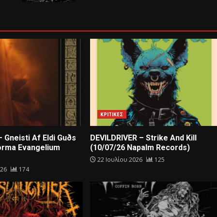
ΚΡΙΤΙΚΕΣ
 Gneisti Af Eldi Guðs
DEVILDRIVER – Strike And Kill
orma Evangelium
(10/07/26 Napalm Records)
22 Ιουλίου 2026
125
026
174